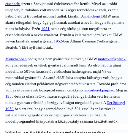
eisenachi
üzem a Szovjetunió érdekövezetébe került. Mivel az utóbbi
telephely birtokában volt minden szükséges termelőeszköznek, ezért a
háború előtti típusokat azonnal tudták kínálni. A
müncheni
BMW nem
akarta elfogadni, hogy úgy gyártsanak autókat a nevén, hogy a folyamatra
nincs befolyása. Ezért
1951
-ben a cég bírósági úton megtiltotta az
eisenachiaknak a névhasználatot. Ezután a keletnémet járműveket EMW
néven kínálták, majd a gyárat
1952
-ben Állami Üzemmé (Volkseigenen
Betrieb, VEB) nyilvánították.
Münchenben
eddig még nem gyártottak autókat, a BMW
motorkerékpárok
,
konyhai edények és fékek gyártásával maradt fenn. Az első
háború
utáni
modellt, az 501-es luxusautót elsősorban hathengeres, majd V8-as
motorokkal gyártották. Az autó előállítása annyira költséges volt, hogy a
cég minden eladott példányon négyezer márkát vesztett. További probléma
volt az ötvenes évek közepétől erősen csökkenő
motorkerékpárpiac
. Még az
1955
-ben az olasz ISO-konszern engedélyével gyártásba vett Isetta sem
tudta a gyorsan erősödő pénzügyi válságot megakadályozni. A
Der Spiegel
1959
-ben azt írta, hogy a termelésben lévő 501-essel és az Isettával a
vállalat bankigazgatóknak és napidíjasoknak készít autókat. A
modellprogramból hiányoztak a középosztály számára készített autók.