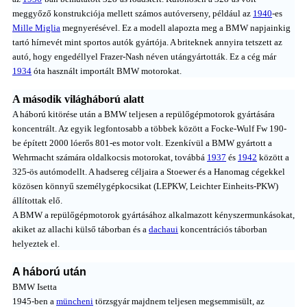
meggyőző konstrukciója mellett számos autóverseny, például az
1940
-es
Mille Miglia
megnyerésével. Ez a modell alapozta meg a BMW napjainkig
tartó hírnevét mint sportos autók gyártója. A briteknek annyira tetszett az
autó, hogy engedéllyel Frazer-Nash néven utángyártották. Ez a cég már
1934
óta használt importált BMW motorokat.
A második világháború alatt
A háború kitörése után a BMW teljesen a repülőgépmotorok gyártására
koncentrált. Az egyik legfontosabb a többek között a Focke-Wulf Fw 190-
be épített 2000 lóerős 801-es motor volt. Ezenkívül a BMW gyártott a
Wehrmacht számára oldalkocsis motorokat, továbbá
1937
és
1942
között a
325-ös autómodellt. A hadsereg céljaira a Stoewer és a Hanomag cégekkel
közösen könnyű személygépkocsikat (LEPKW, Leichter Einheits-PKW)
állítottak elő.
A BMW a repülőgépmotorok gyártásához alkalmazott kényszermunkásokat,
akiket az allachi külső táborban és a
dachaui
koncentrációs táborban
helyeztek el.
A háború után
BMW Isetta
1945-ben a
müncheni
törzsgyár majdnem teljesen megsemmisült, az