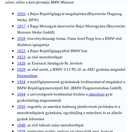
nézve, előtte a kulcsformájú BMW Múzeum
1916
: a Bajor Repülőgépgyár megalapítása (Bayerische Flugzeug
Werke, BFW)
1917
: a Rapp Motorgyár átnevezése Bajor Motorgyárra (Bayerische
Motoren Werke GmbH)
1918
: részvénytársasági forma; Franz Josef Popp lesz a BMW első
általános igazgatója
1922
: a Bajor Repülőgépgyárból BMW lesz
1923
: az első motorkerékpár
1928
: az Eisenach Járműgyár Rt. átvétele
1929
: az első autók, a BMW 3/15 PS, ill. az AM1 gyártása megindul
Eisenachban
1934
: a repülőgépmotorok gyártásának leválasztásával megalakul a
BMW Repülőgépmotorépítő Kft. (BMW Flugmotorenbau GmbH)
1944
: a szövetségesek bombázásai közben a
müncheni
gyár
gyakorlatilag megsemmisül
1945
: engedély az amerikai hadsereg járműveinek javítására és a
motorkerékpárok gyártására, egyidejűleg a müncheni és az allachi
gyárak lebontása
1948
: az első háború utáni motorkerékpár
1959
: történelmi gyűlés, melyen azt tárgyalják meg, hogyan