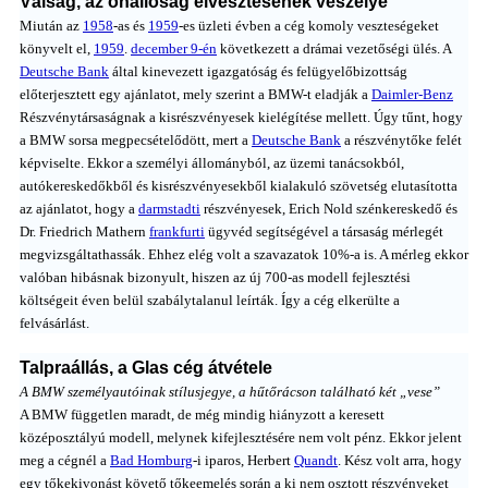
Válság, az önállóság elvesztésének veszélye
Miután az
1958
-as és
1959
-es üzleti évben a cég komoly veszteségeket
könyvelt el,
1959
.
december 9-én
következett a drámai vezetőségi ülés. A
Deutsche Bank
által kinevezett igazgatóság és felügyelőbizottság
előterjesztett egy ajánlatot, mely szerint a BMW-t eladják a
Daimler-Benz
Részvénytársaságnak a kisrészvényesek kielégítése mellett. Úgy tűnt, hogy
a BMW sorsa megpecsételődött, mert a
Deutsche Bank
a részvénytőke felét
képviselte. Ekkor a személyi állományból, az üzemi tanácsokból,
autókereskedőkből és kisrészvényesekből kialakuló szövetség elutasította
az ajánlatot, hogy a
darmstadti
részvényesek, Erich Nold szénkereskedő és
Dr. Friedrich Mathern
frankfurti
ügyvéd segítségével a társaság mérlegét
megvizsgáltathassák. Ehhez elég volt a szavazatok 10%-a is. A mérleg ekkor
valóban hibásnak bizonyult, hiszen az új 700-as modell fejlesztési
költségeit éven belül szabálytalanul leírták. Így a cég elkerülte a
felvásárlást.
Talpraállás, a Glas cég átvétele
A BMW személyautóinak stílusjegye, a hűtőrácson található két „vese”
A BMW független maradt, de még mindig hiányzott a keresett
középosztályú modell, melynek kifejlesztésére nem volt pénz. Ekkor jelent
meg a cégnél a
Bad Homburg
-i iparos, Herbert
Quandt
. Kész volt arra, hogy
egy tőkekivonást követő tőkeemelés során a ki nem osztott részvényeket