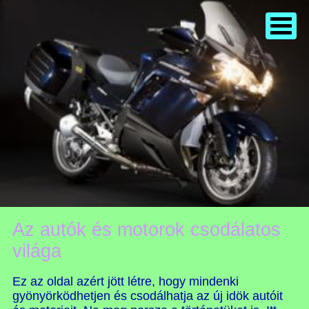
Az autók és motorok csodálatos
világa
Ez az oldal azért jött létre, hogy mindenki
gyönyörködhetjen és csodálhatja az új idök autóit