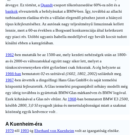
átvegye. Ez történt, a
Quandt
-csoport tőkerészesedése 60%-ra nőtt és a
bankok
elvesztették a befolyásukat a BMW-ben. Így, továbbá az allachi
turbinaüzem eladása révén a vállalat elegendő pénzhez jutott a hiányzó
típus kifejlesztéséhez. Az autónak nagy teljesítményű limuzinnak kellett
lennie, mert a 60-as években a Borgward konkurenciája által keletkezett
egy piaci rés. Utóbbi ugyanis Isabella modelljével egy bevált kocsit tudott
kínálni ebben a kategóriában.
1962
-ben mutatták be az 1500-ast, mely kezdeti nehézségek után az 1800-
as és 2000-es változatokkal együtt nagy siker lett, melyet a
túrakocsiversenyeken elért győzelmei csak fokoztak. A cég helyzete az
1966-ban
bemutatott
02
-es szériával
(1602, 1802, 2002)
szilárdult meg.
1967
-ben átvették a dingolfingi Hans Glas GmbH-t és saját termelési
központtá fejlesztették. A Glas termelési programjából néhány modellt még
egy ideig továbbra is gyártottak BMW-Glas márkanéven és BMW logóval.
Ezek kifutásával a Glas név eltűnt. Az
1968
-ban bemutatott BMW E3
2500
,
később
2800
,
3,0 SI
nyugodt járása és menettulajdonságai miatt a szakmai
közönség egyik kedvence volt .
A Kuenheim-éra
1970
-től
1993
-ig
Eberhard von Kuenheim
volt az igazgatóság elnöke.