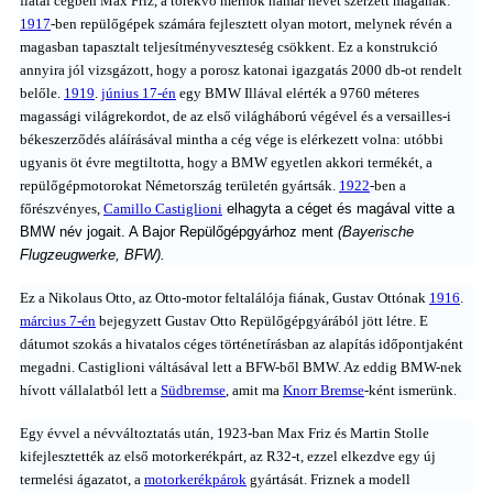
fiatal cégben Max Friz, a törekvő mérnök hamar nevet szerzett magának:
1917
-ben repülőgépek számára fejlesztett olyan motort, melynek révén a
magasban tapasztalt teljesítményveszteség csökkent. Ez a konstrukció
annyira jól vizsgázott, hogy a porosz katonai igazgatás 2000 db-ot rendelt
belőle.
1919
.
június 17-én
egy BMW Illával elérték a 9760 méteres
magassági világrekordot, de az első világháború végével és a versailles-i
békeszerződés aláírásával mintha a cég vége is elérkezett volna: utóbbi
ugyanis öt évre megtiltotta, hogy a BMW egyetlen akkori termékét, a
repülőgépmotorokat Németország területén gyártsák.
1922
-ben a
főrészvényes,
Camillo Castiglioni
elhagyta a céget és magával vitte a
BMW név jogait. A Bajor Repülőgépgyárhoz ment
(Bayerische
Flugzeugwerke, BFW).
Ez a Nikolaus Otto, az Otto-motor feltalálója fiának, Gustav Ottónak
1916
.
március 7-én
bejegyzett Gustav Otto Repülőgépgyárából jött létre. E
dátumot szokás a hivatalos céges történetírásban az alapítás időpontjaként
megadni. Castiglioni váltásával lett a BFW-ből BMW. Az eddig BMW-nek
hívott vállalatból lett a
Südbremse
, amit ma
Knorr Bremse
-ként ismerünk.
Egy évvel a névváltoztatás után, 1923-ban Max Friz és Martin Stolle
kifejlesztették az első motorkerékpárt, az R32-t, ezzel elkezdve egy új
termelési ágazatot, a
motorkerékpárok
gyártását. Friznek a modell