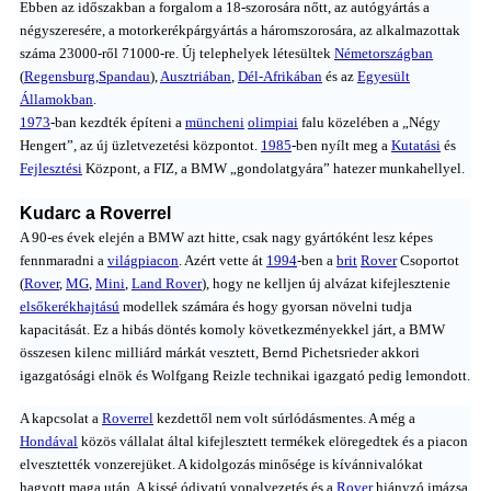
Ebben az időszakban a forgalom a 18-szorosára nőtt, az autógyártás a
négyszeresére, a motorkerékpárgyártás a háromszorosára, az alkalmazottak
száma 23000-ről 71000-re. Új telephelyek létesültek
Németországban
(
Regensburg
,
Spandau
),
Ausztriában
,
Dél-Afrikában
és az
Egyesült
Államokban
.
1973
-ban kezdték építeni a
müncheni
olimpiai
falu közelében a „Négy
Hengert”, az új üzletvezetési központot.
1985
-ben nyílt meg a
Kutatási
és
Fejlesztési
Központ, a FIZ, a BMW „gondolatgyára” hatezer munkahellyel.
Kudarc a Roverrel
A 90-es évek elején a BMW azt hitte, csak nagy gyártóként lesz képes
fennmaradni a
világpiacon
. Azért vette át
1994
-ben a
brit
Rover
Csoportot
(
Rover
,
MG
,
Mini
,
Land Rover
), hogy ne kelljen új alvázat kifejlesztenie
elsőkerékhajtású
modellek számára és hogy gyorsan növelni tudja
kapacitását. Ez a hibás döntés komoly következményekkel járt, a BMW
összesen kilenc milliárd márkát vesztett, Bernd Pichetsrieder akkori
igazgatósági elnök és Wolfgang Reizle technikai igazgató pedig lemondott.
A kapcsolat a
Roverrel
kezdettől nem volt súrlódásmentes. A még a
Hondával
közös vállalat által kifejlesztett termékek elöregedtek és a piacon
elvesztették vonzerejüket. A kidolgozás minősége is kívánnivalókat
hagyott maga után. A kissé ódivatú vonalvezetés és a
Rover
hiányzó imázsa