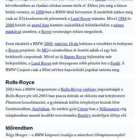
következtében az eladási célokat sosem érték el. Ehhez jött még a házon
belüli verseny, az
1999
-ben a BMW által bevezetett X modellek (akkor még
csak az X5) konkurenciát jelentettek a
Land Rover
számára. Mivel
1994
és
2000
között az
angol font
harminc százalékkal felértékelődött a
német
márkával
szemben, a
Rover
veszteségei erősen megnőttek.
Ezen okokból a BMW
2000
.
március 16-án
behúzta a vészféket és befejezte
a
Rover
projektet. Az
MG
-t szimbolikus öt fontért adták el egy brit
befektetői csoportnak. Mivel az új
Range Rover
fejlesztése már
befejeződött, a
Land Rover
már lényegesen több pénzért lett a
Fordé
. A
BMW Csoport csak a Mini névhez kapcsolódó jogokat tartotta meg.
Rolls-Royce
2002-ben a BMW megszerezte a
Rolls-Royce
védjegy
jogosultságát a
Rolls-Royce plc
-től.2003-ban piacra dobták az ekkorra már kifejlesztett
Phantom
luxuslimuzint, a gyártásnak külön telephelyet hoztak létre
Goodwoodban,
Angliában
. Az eredeti gyár
Crewe
-ban a
Volkswagen
cég
tulajdonában maradt korábbi testvérmárka
Bentley
modelljeit állítja elő.
Időrendben
Négy Henger – a BMW központi irodája a müncheni Olimpiatoronyból