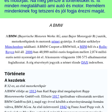
és motorjait. Na meg persze a történetüket is. Itt
minden megtalálható ami autó és motor. Remélem
mindenkinek fog tetszeni és jól fogja érezni magát.
A BMW
A
BMW
(Bayerische Motoren Werke AG, azaz Bajor Motorgyár Rt.)
autók,
motorkerékpárok és motorok
német
gyártója. A vállalat székhelye
Münchenben
található. A BMW Csoport a BMW-ből, a
MINI
-ből és a
Rolls-
Royce
-ból áll.
2006
-ban 48,999 millió eurós forgalom mellett 2,874 millió
eurós nettó nyereséget ért el. A konszern világszerte 106 575 alkalmazottat
foglalkoztat. A cég részvényét jegyzik a német tőzsde
DAX
indexében.
Története
A kezdetek
R 32-es, az első motorkerékpár
A BMW elődje az
1913
-ban Karl Rapp által megalapított
Rapp
Motorenwerke GmbH
volt. Először
1917
áprilisában változtatták nevüket
BMW GmbH-ra (kft.), majd egy évvel később a részvénytársasági formára
váltva, BMW AG-ra. Az első üzletvezető
1942
-ig Franz Josef Popp volt. A