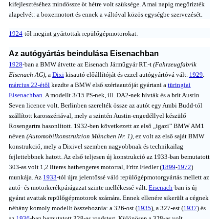
kifejlesztéséhez mindössze öt hétre volt szüksége. A mai napig megőrizték
alapelvét: a boxermotort és ennek a váltóval közös egységbe szervezését.
1924
-től megint gyártottak repülőgépmotorokat.
Az autógyártás beindulása Eisenachban
1928
-ban a BMW átvette az Eisenach Járműgyár RT.-t
(Fahrzeugfabrik
Eisenach AG),
a
Dixi
kisautó előállítóját és ezzel autógyártóvá vált.
1929
.
március 22-étől
kezdte a BMW első szériaautóját gyártani a
türingiai
Eisenachban
. A modellt 3/15 PS-nek, ill. DA2-nek hívták és a brit Austin
Seven licence volt. Berlinben szerelték össze az autót egy Ambi Budd-tól
szállított karosszériával, mely a szintén Austin-engedéllyel készülő
Rosengartra hasonlított. 1932-ben következett az első „igazi” BMW AM1
néven
(Automobilkonstruktion München Nr. 1),
ez volt az első saját BMW
konstrukció, mely a Dixivel szemben nagyobbnak és technikailag
fejlettebbnek hatott. Az első teljesen új konstrukció az 1933-ban bemutatott
303-as volt 1,2 literes hathengeres motorral, Fritz Fiedler (
1899
-
1972
)
munkája. Az
1933
-tól újra jelentőssé váló repülőgépmotorgyártás mellett az
autó- és motorkerékpárágazat szinte mellékessé vált.
Eisenach
-ban is új
gyárat avattak repülőgépmotorok számára. Ennek ellenére sikerült a cégnek
néhány komoly modellt összehoznia: a 326-ost (
1935
), a 327-est (
1937
) és
az
1936
-ban bemutatott 328-as roadstert. Különösen a 328-as volt